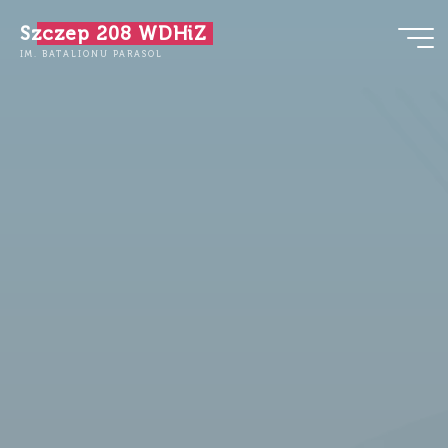
Przejdź
Szczep 208 WDHiZ
do
IM. BATALIONU PARASOL
treści