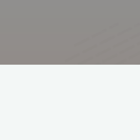
Komendant szczepu: pwd. Jerzy Piwkowki HO
email: jerzy.piwkowski@zhp.net.pl
Facebook:
Szczep 208 WDHiZ im. Batalionu „Parasol”