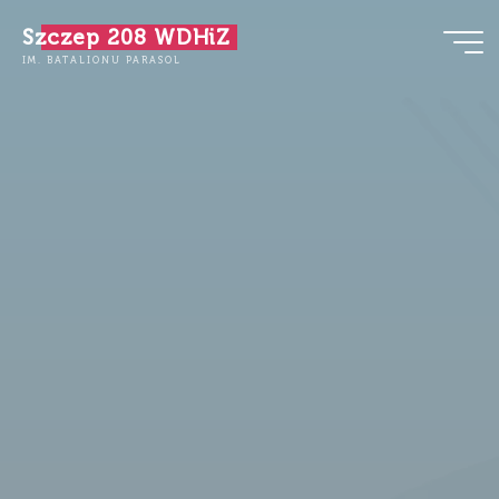
Przejdź
Szczep 208 WDHiZ
do
IM. BATALIONU PARASOL
treści