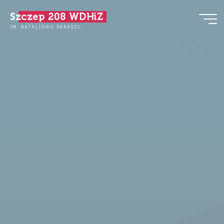
Przejdź
Szczep 208 WDHiZ
do
IM. BATALIONU PARASOL
treści