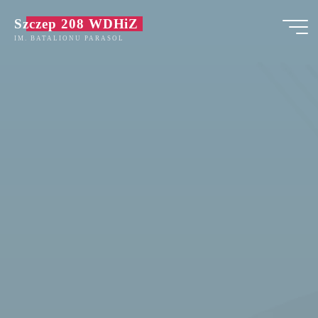
Przejdź
Szczep 208 WDHiZ
do
IM. BATALIONU PARASOL
treści