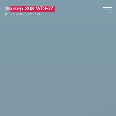
Przejdź
Szczep 208 WDHiZ
do
IM. BATALIONU PARASOL
treści