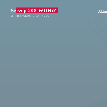
Przejdź
Szczep 208 WDHiZ
do
Aktua
treści
IM. BATALIONU PARASOL