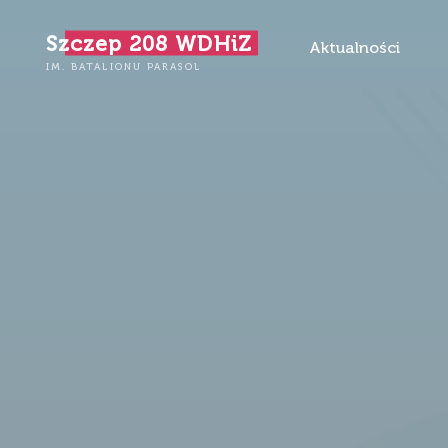
Przejdź
Szczep 208 WDHiZ
do
Aktualności
treści
IM. BATALIONU PARASOL