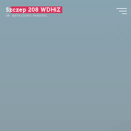
Przejdź
Szczep 208 WDHiZ
do
IM. BATALIONU PARASOL
treści