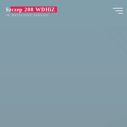
Przejdź
Szczep 208 WDHiZ
do
IM. BATALIONU PARASOL
treści