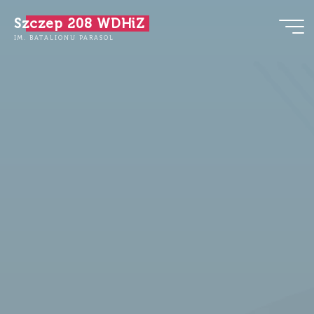
Przejdź
Szczep 208 WDHiZ
do
IM. BATALIONU PARASOL
treści