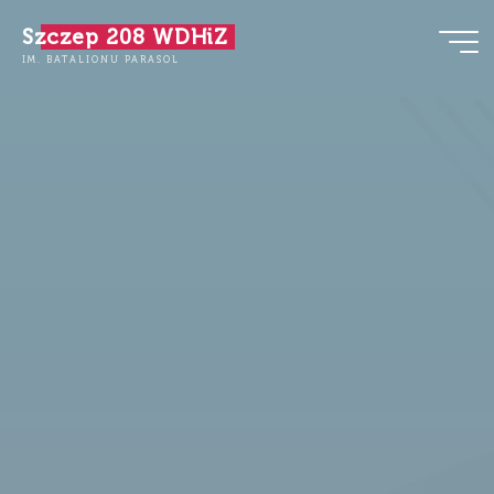
Przejdź
Szczep 208 WDHiZ
do
IM. BATALIONU PARASOL
treści