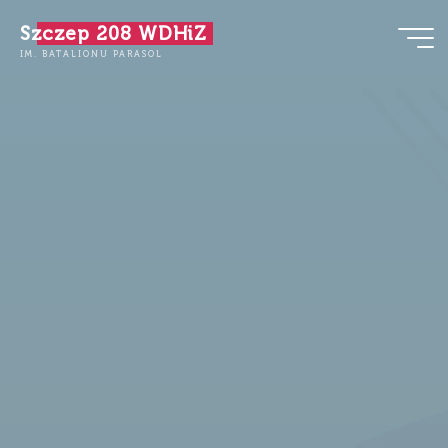
Przejdź
Szczep 208 WDHiZ
do
IM. BATALIONU PARASOL
treści