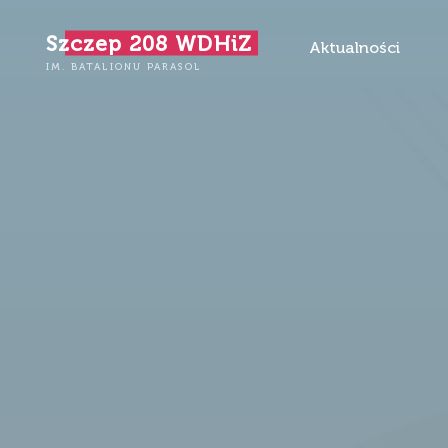
Przejdź
Szczep 208 WDHiZ
do
Aktualności
treści
IM. BATALIONU PARASOL