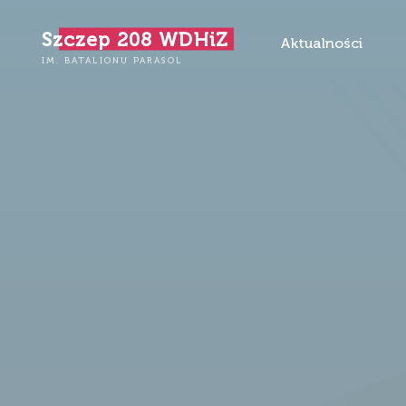
Przejdź
Szczep 208 WDHiZ
do
Aktualności
treści
IM. BATALIONU PARASOL