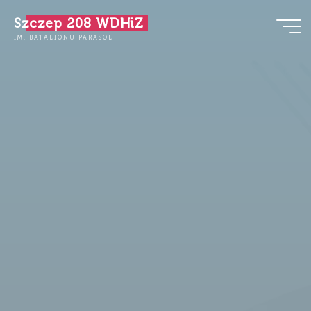
Przejdź
Szczep 208 WDHiZ
do
IM. BATALIONU PARASOL
treści