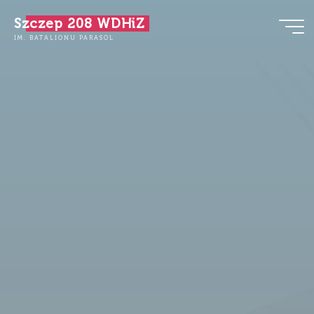
Przejdź
Szczep 208 WDHiZ
do
IM. BATALIONU PARASOL
treści