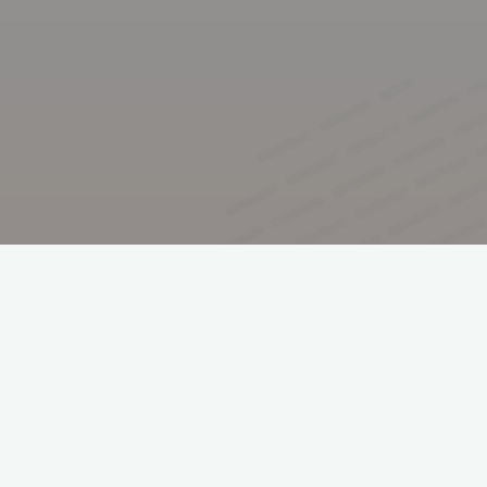
phm. Tomasz Dangel
hm. Andrzej Suchocki