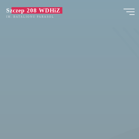
Przejdź
Szczep 208 WDHiZ
do
IM. BATALIONU PARASOL
treści