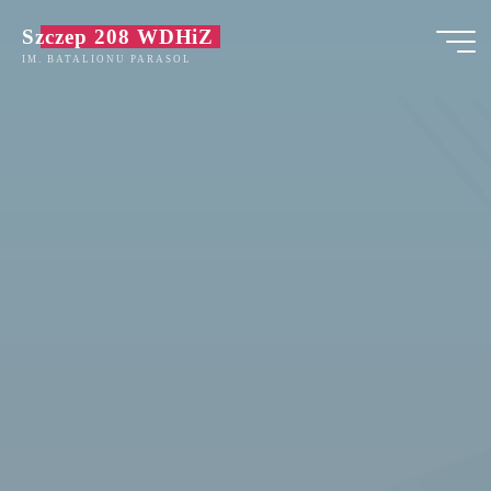
Przejdź
Szczep 208 WDHiZ
do
IM. BATALIONU PARASOL
treści