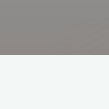
phm. Tomasz Dangel
hm. Andrzej Suchocki