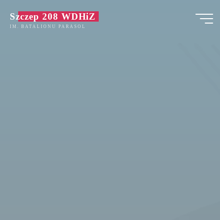
Przejdź
Szczep 208 WDHiZ
do
IM. BATALIONU PARASOL
treści