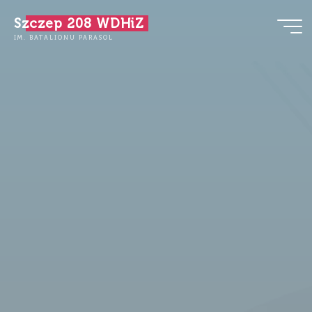
Przejdź
Szczep 208 WDHiZ
do
IM. BATALIONU PARASOL
treści